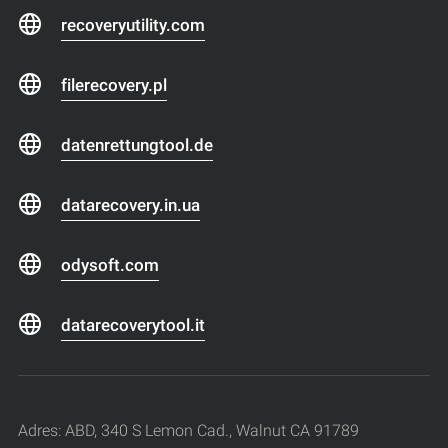
recoveryutility.com
filerecovery.pl
datenrettungtool.de
datarecovery.in.ua
odysoft.com
datarecoverytool.it
Adres: ABD, 340 S Lemon Cad., Walnut CA 91789