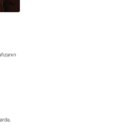
afızanın
arda,