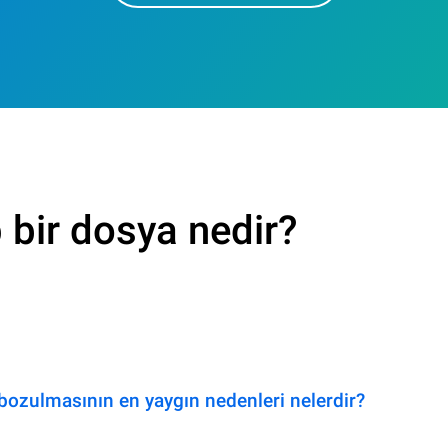
 bir dosya nedir?
bozulmasının en yaygın nedenleri nelerdir?