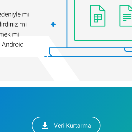
edeniyle mi
irdiniz mi
ilmek mi
 Android
Veri Kurtarma