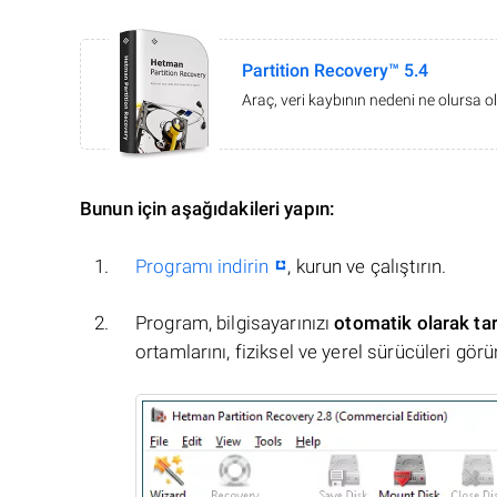
Partition Recovery™ 5.4
Araç, veri kaybının nedeni ne olursa ol
Bunun için aşağıdakileri yapın:
Programı indirin
, kurun ve çalıştırın.
Program, bilgisayarınızı
otomatik olarak ta
ortamlarını, fiziksel ve yerel sürücüleri görü