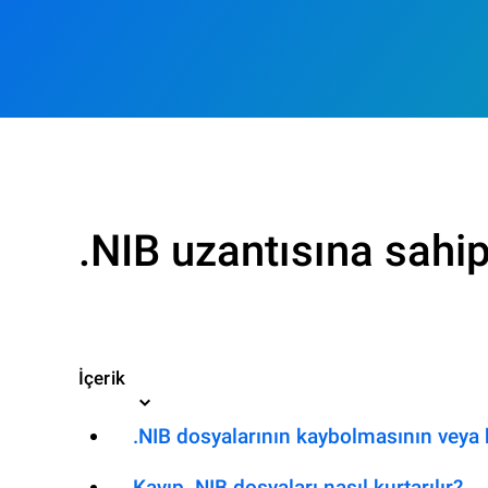
.NIB uzantısına sahip
İçerik
.NIB dosyalarının kaybolmasının veya 
Kayıp .NIB dosyaları nasıl kurtarılır?