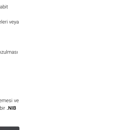
abit
leri veya
bozulması
lemesi ve
bir
.NIB