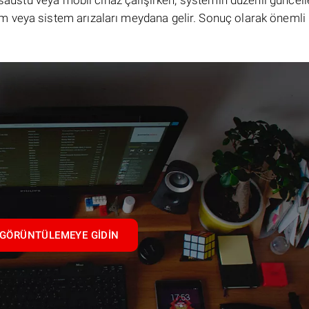
masaüstü veya mobil cihaz çalışırken, systemin düzenli güncel
 veya sistem arızaları meydana gelir. Sonuç olarak önemli 
GÖRÜNTÜLEMEYE GIDIN