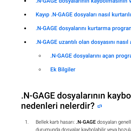
.N-GAGE dosyalarının kaybolmasının v
Kayıp .N-GAGE dosyaları nasıl kurtarılı
.N-GAGE dosyalarını kurtarma program
.N-GAGE uzantılı olan dosyasını nasıl a
.N-GAGE dosyalarını açan progr
Ek Bilgiler
.N-GAGE
dosyalarının kaybo
nedenleri nelerdir?
Bellek kartı hasarı:
.N-GAGE
dosyaları genelli
durumunda dosyalar kaybolabilir veya bozulab