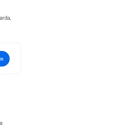
arda,
in
ma