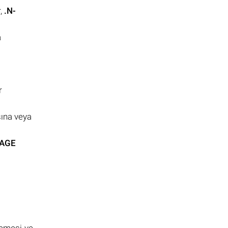
r,
.N-
a
r
ına veya
GAGE