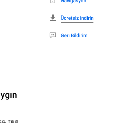
Navigasyon
Ücretsiz indirin
Geri Bildirim
aygın
bozulması