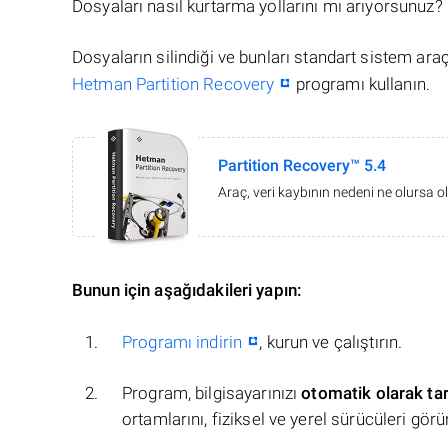
Dosyaları nasıl kurtarma yollarını mı arıyorsunuz?
Dosyaların silindiği ve bunları standart sistem ar
Hetman Partition Recovery
programı kullanın.
Partition Recovery™ 5.4
Araç, veri kaybının nedeni ne olursa ol
Bunun için aşağıdakileri yapın:
Programı indirin
, kurun ve çalıştırın.
Program, bilgisayarınızı
otomatik olarak ta
ortamlarını, fiziksel ve yerel sürücüleri görü