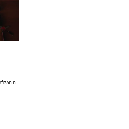
afızanın