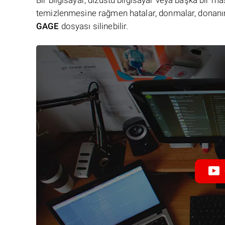
Bir bilgisayar, dizüstü bilgisayar veya başka bir 
temizlenmesine rağmen hatalar, donmalar, donanım
GAGE
dosyası silinebilir.