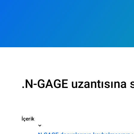
.N-GAGE uzantısına s
İçerik