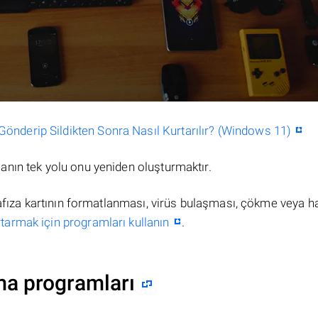
nderip Sildikten Sonra Nasıl Kurtarılır? (Windows 11)
nın tek yolu onu yeniden oluşturmaktır.
hafıza kartının formatlanması, virüs bulaşması, çökme veya h
tarmak için programları kullanın
.
ma programları