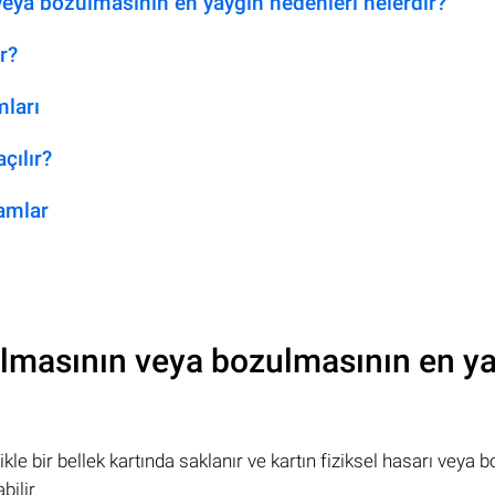
eya bozulmasının en yaygın nedenleri nelerdir?
r?
ları
çılır?
amlar
lmasının veya bozulmasının en y
kle bir bellek kartında saklanır ve kartın fiziksel hasarı veya 
ilir.