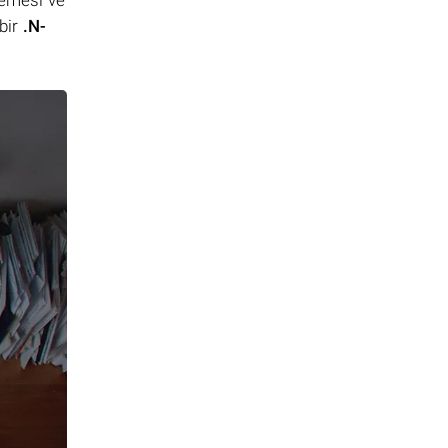
lemesi ve
bir
.N-