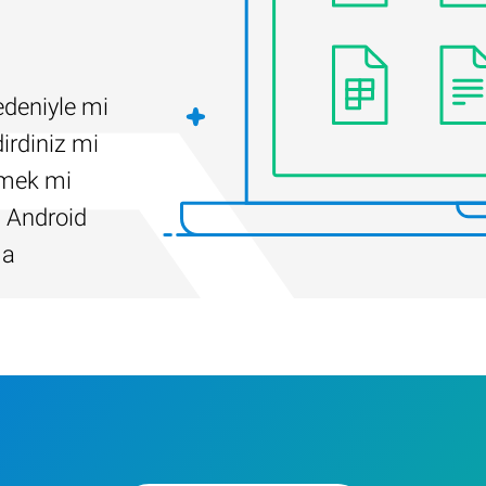
edeniyle mi
irdiniz mi
ilmek mi
 Android
ma