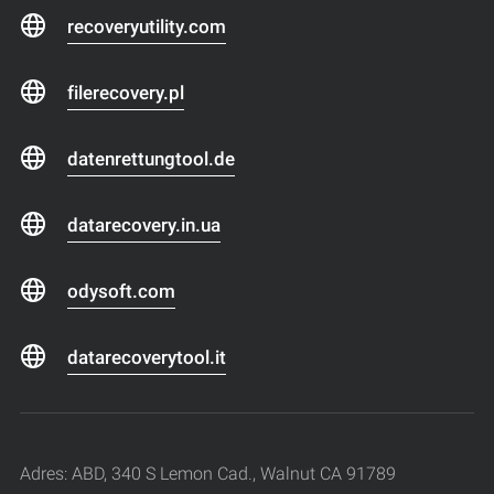
recoveryutility.com
filerecovery.pl
datenrettungtool.de
datarecovery.in.ua
odysoft.com
datarecoverytool.it
Adres: ABD, 340 S Lemon Cad., Walnut CA 91789