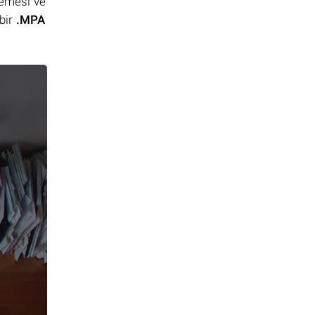
lemesi ve
bir
.MPA