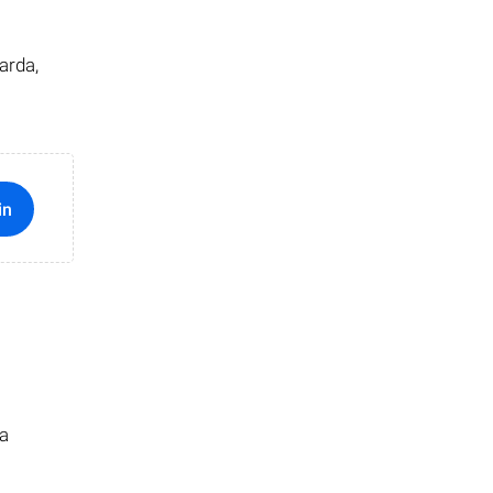
arda,
in
ma