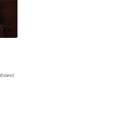
afızanın