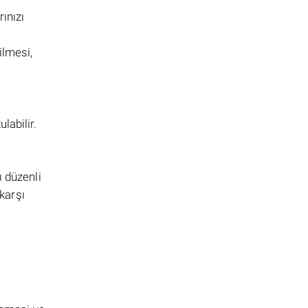
ınızı
ilmesi,
labilir.
ı düzenli
karşı