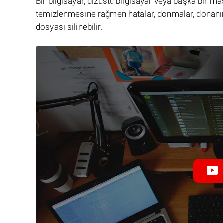
Bir bilgisayar, dizüstü bilgisayar veya başka bir 
temizlenmesine rağmen hatalar, donmalar, donanım
dosyası silinebilir.