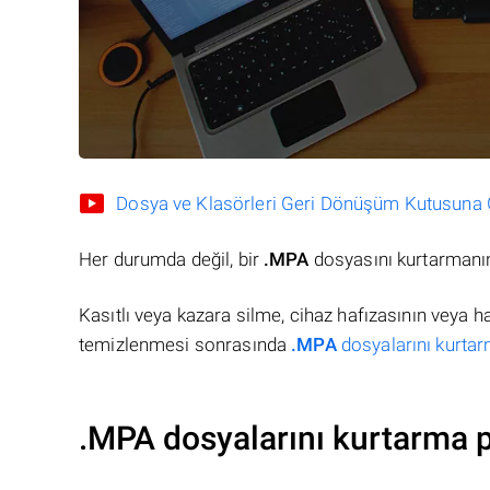
Dosya ve Klasörleri Geri Dönüşüm Kutusuna Gö
Her durumda değil, bir
.MPA
dosyasını kurtarmanın
Kasıtlı veya kazara silme, cihaz hafızasının veya 
temizlenmesi sonrasında
.MPA
dosyalarını kurtar
.MPA dosyalarını kurtarma 