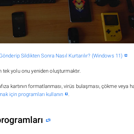
nderip Sildikten Sonra Nasıl Kurtarılır? (Windows 11)
 tek yolu onu yeniden oluşturmaktır.
hafıza kartının formatlanması, virüs bulaşması, çökme veya h
mak için programları kullanın
.
programları