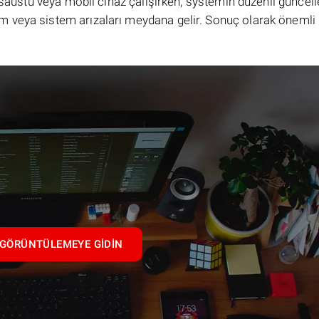
masaüstü veya mobil cihaz çalışırken, systemin düzenli güncel
 veya sistem arızaları meydana gelir. Sonuç olarak önemli 
GÖRÜNTÜLEMEYE GIDIN