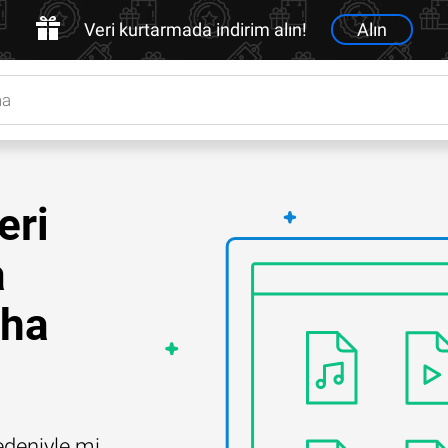
Veri kurtarmada indirim alın!
Alın
eri
a
aha
edeniyle mi