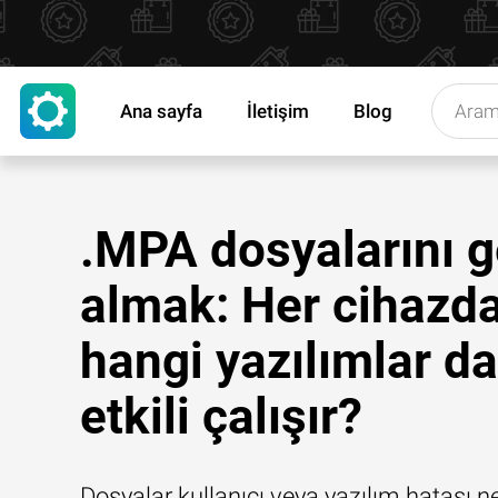
Ana sayfa
İletişim
Blog
.MPA dosyalarını g
almak: Her cihazd
hangi yazılımlar d
etkili çalışır?
Dosyalar kullanıcı veya yazılım hatası n