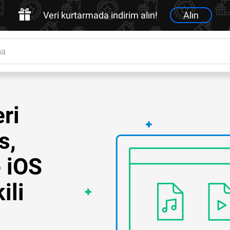
Veri kurtarmada indirim alın!
Alın
ri
s,
 iOS
ili