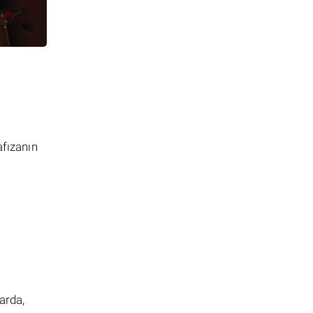
afızanın
arda,