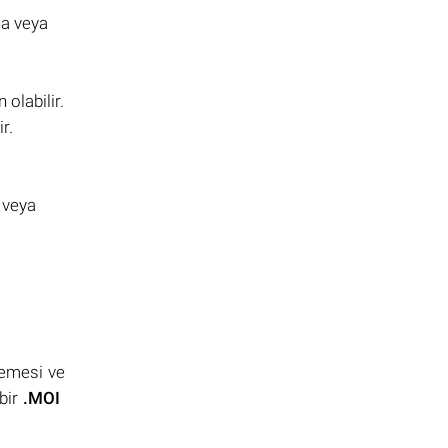
na veya
olabilir.
r.
 veya
lemesi ve
bir
.MOI