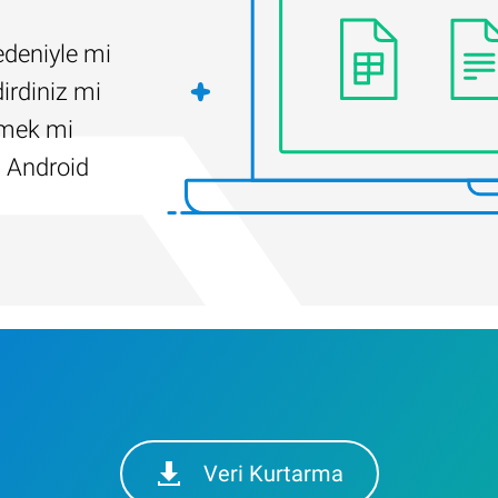
edeniyle mi
irdiniz mi
ilmek mi
 Android
Veri Kurtarma