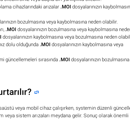
olama cihazlarındaki arızalar
.MOI
dosyalarınızın kaybolması
arınızın bozulmasına veya kaybolmasına neden olabilir.
rı,
.MOI
dosyalarınızın bozulmasına veya kaybolmasına neden 
I
dosyalarınızın kaybolmasına veya bozulmasına neden olabili
nız dolu olduğunda
.MOI
dosyalarınızın kaybolmasına veya
emi güncellemeleri sırasında
.MOI
dosyalarınızın bozulmasına
rtarılır?
masaüstü veya mobil cihaz çalışırken, systemin düzenli güncel
 veya sistem arızaları meydana gelir. Sonuç olarak önemli 