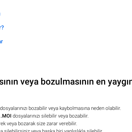
ı
r?
ar
ının veya bozulmasının en yaygı
dosyalarınızı bozabilir veya kaybolmasına neden olabilir.
,
.MOI
dosyalarınızı silebilir veya bozabilir.
rek veya bozarak size zarar verebilir.
 silebilirsiniz veya başka biri yanlışlıkla silebilir.