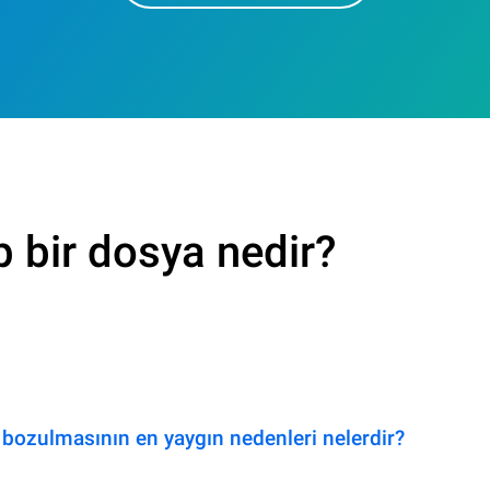
p bir dosya nedir?
bozulmasının en yaygın nedenleri nelerdir?