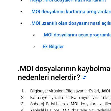
.MOI dosyalarını kurtarma programlar
.MOI uzantılı olan dosyasını nasıl açılı
.MOI dosyalarını açan programl
Ek Bilgiler
.MOI
dosyalarının kaybolmas
nedenleri nelerdir?
Bilgisayar virüsleri: Bilgisayar virüsleri,
.MOI
Kötü niyetli yazılımlar: Kötü niyetli yazılımlar
Sabotaj: Birisi bilerek
.MOI
dosyalarınızı sile
Yanlışlıkla silme:
.MOI
dosyalarınızı yanlışlıkla