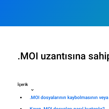
.MOI uzantısına sahi
İçerik
.MOI dosyalarının kaybolmasının veya 
Kayıp .MOI dosyaları nasıl kurtarılır?