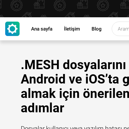
Ana sayfa
İletişim
Blog
.MESH dosyalarını
Android ve iOS’ta g
almak için önerile
adımlar
Dosyalar kullanıcı veya yazılım hatası n