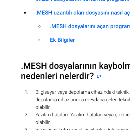
.MESH uzantılı olan dosyasını nasıl açı
.MESH dosyalarını açan progra
Ek Bilgiler
.MESH
dosyalarının kaybolm
nedenleri nelerdir?
Bilgisayar veya depolama cihazındaki teknik ar
depolama cihazlarında meydana gelen teknik
olabilir.
Yazılım hataları: Yazılım hataları veya çökme
olabilir.
Virüs veya kötü amaçlı yazılımlar: Bilgisayar