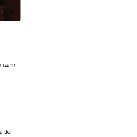
afızanın
arda,