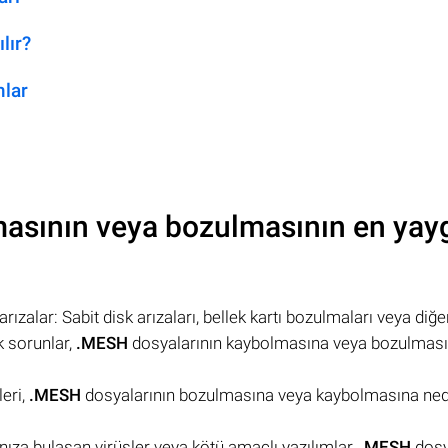
lır?
mlar
asının veya bozulmasının en yay
ızalar: Sabit disk arızaları, bellek kartı bozulmaları veya diğe
 sorunlar,
.MESH
dosyalarının kaybolmasına veya bozulmas
leri,
.MESH
dosyalarının bozulmasına veya kaybolmasına ne
ınıza bulaşan virüsler veya kötü amaçlı yazılımlar,
.MESH
dosy