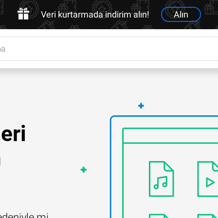
Veri kurtarmada indirim alın!
Alın
eri
n
edeniyle mi