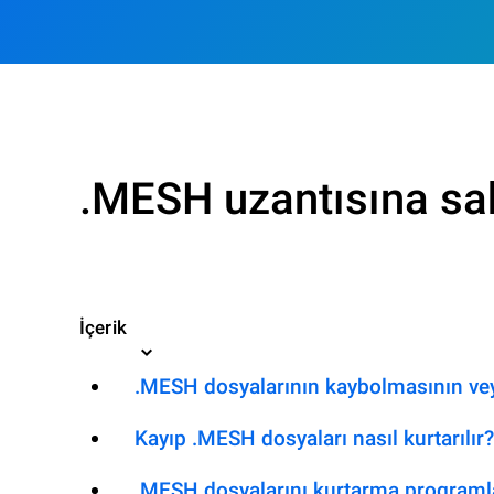
.MESH uzantısına sah
İçerik
.MESH dosyalarının kaybolmasının vey
Kayıp .MESH dosyaları nasıl kurtarılır?
.MESH dosyalarını kurtarma programl