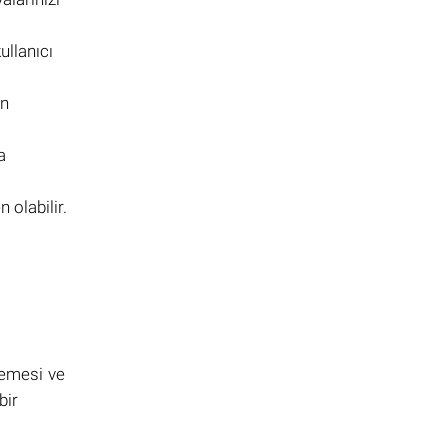
ullanıcı
ın
a
olabilir.
lemesi ve
bir