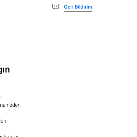
Geri Bildirim
gın
r
ına neden
den
alarınızı