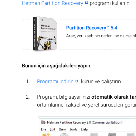
Hetman Partition Recovery
programı kullanın.
Partition Recovery™ 5.4
Araç, veri kaybının nedeni ne olursa ol
Bunun için aşağıdakileri yapın:
Programı indirin
, kurun ve çalıştırın.
Program, bilgisayarınızı
otomatik olarak ta
ortamlarını, fiziksel ve yerel sürücüleri görü