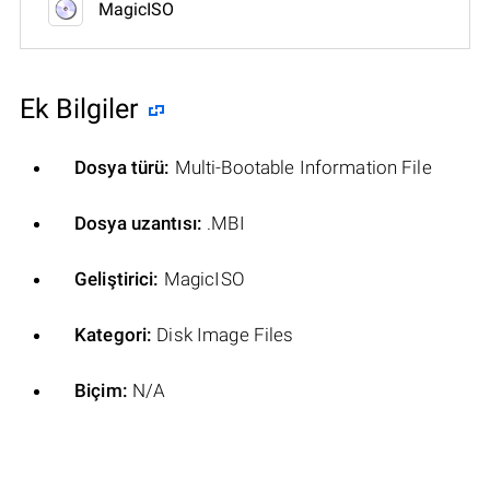
MagicISO
Ek Bilgiler
Dosya türü:
Multi-Bootable Information File
Dosya uzantısı:
.MBI
Geliştirici:
MagicISO
Kategori:
Disk Image Files
Biçim:
N/A