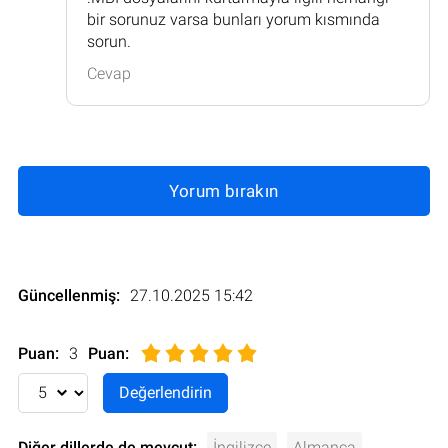
bir sorunuz varsa bunları yorum kısmında
sorun.
Cevap
Yorum bırakın
Güncellenmiş:
27.10.2025 15:42
Puan:
3
Puan
:
Diğer dillerde de mevcut:
İngilizce
Almanca