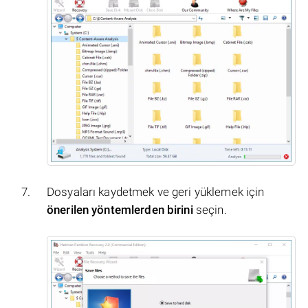
Dosyaları kaydetmek ve geri yüklemek için
önerilen yöntemlerden birini
seçin.