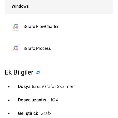
Windows
iGrafx FlowCharter
iGrafx Process
Ek Bilgiler
Dosya türü:
iGrafx Document
Dosya uzantısı:
.IGX
Geliştirici:
iGrafx