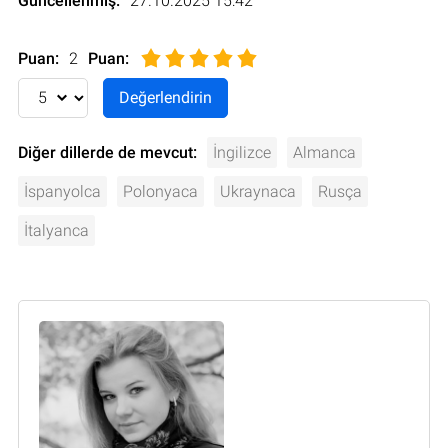
Güncellenmiş:
27.10.2025 15:42
Puan:
2
Puan
:
Diğer dillerde de mevcut:
İngilizce
Almanca
İspanyolca
Polonyaca
Ukraynaca
Rusça
İtalyanca