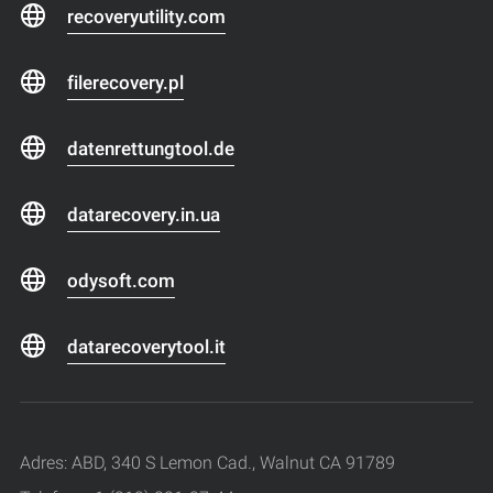
recoveryutility.com
filerecovery.pl
datenrettungtool.de
datarecovery.in.ua
odysoft.com
datarecoverytool.it
Adres: ABD, 340 S Lemon Cad., Walnut CA 91789