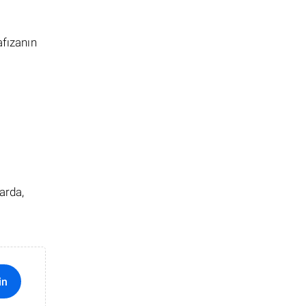
afızanın
arda,
in