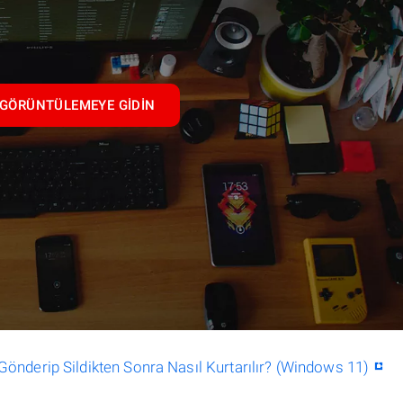
GÖRÜNTÜLEMEYE GIDIN
nderip Sildikten Sonra Nasıl Kurtarılır? (Windows 11)