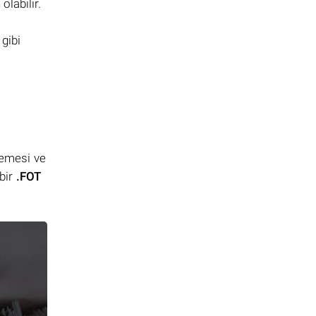
labilir.
 gibi
lemesi ve
bir
.FOT