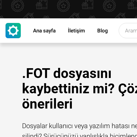
Ana sayfa
İletişim
Blog
.FOT dosyasını
kaybettiniz mi? Ç
önerileri
Dosyalar kullanıcı veya yazılım hatası n
silindi? Sürücünüzü yanlışlıkla biçimlend