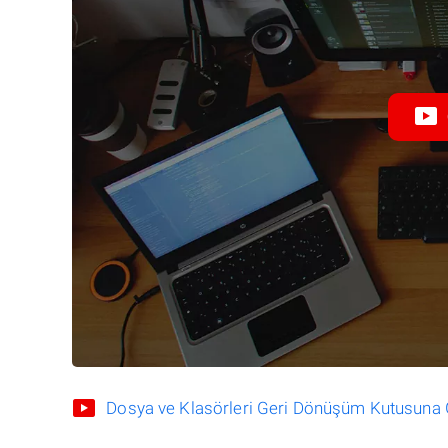
Dosya ve Klasörleri Geri Dönüşüm Kutusuna Gö