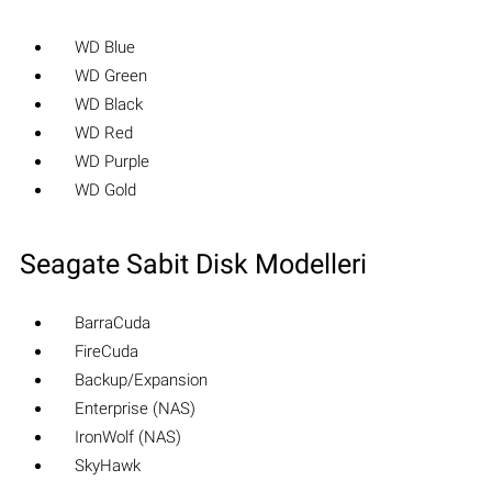
WD Blue
WD Green
WD Black
WD Red
WD Purple
WD Gold
Seagate Sabit Disk Modelleri
BarraCuda
FireCuda
Backup/Expansion
Enterprise (NAS)
IronWolf (NAS)
SkyHawk