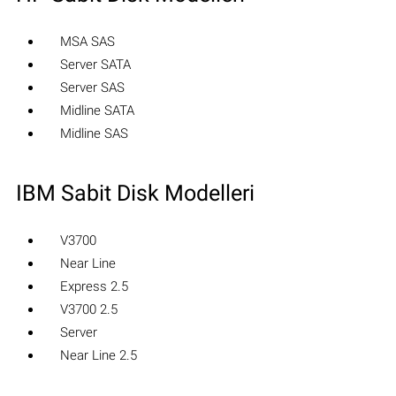
MSA SAS
Server SATA
Server SAS
Midline SATA
Midline SAS
IBM Sabit Disk Modelleri
V3700
Near Line
Express 2.5
V3700 2.5
Server
Near Line 2.5