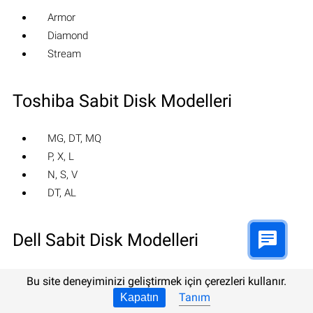
Armor
Diamond
Stream
Toshiba Sabit Disk Modelleri
MG, DT, MQ
P, X, L
N, S, V
DT, AL
Dell Sabit Disk Modelleri
SAS
Bu site deneyiminizi geliştirmek için çerezleri kullanır.
SCI
Tanım
Kapatın