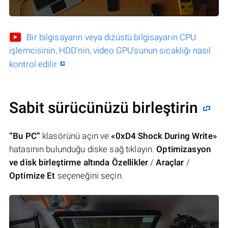
Bir bilgisayarın veya dizüstü bilgisayarın CPU
işlemcisinin, HDD'nin, video GPU'sunun sıcaklığı nasıl
kontrol edilir
Sabit sürücünüzü birleştirin
“Bu PC”
klasörünü açın ve
«0xD4 Shock During Write»
hatasının bulunduğu diske sağ tıklayın.
Optimizasyon
ve disk birleştirme altında Özellikler
/
Araçlar
/
Optimize Et
seçeneğini seçin.