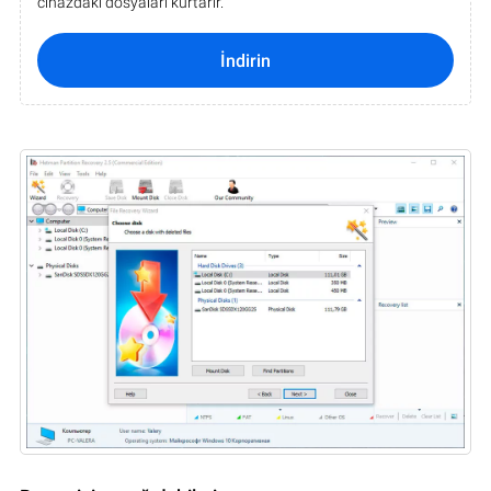
cihazdaki dosyaları kurtarır.
İndirin