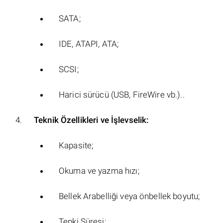
SATA;
IDE, ATAPI, ATA;
SCSI;
Harici sürücü (USB, FireWire vb.)..
Teknik Özellikleri ve İşlevselik:
Kapasite;
Okuma ve yazma hızı;
Bellek Arabelliği veya önbellek boyutu;
Tepki Süresi;