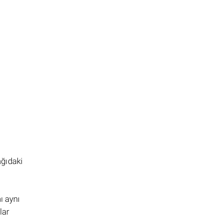
ağıdaki
ı aynı
lar