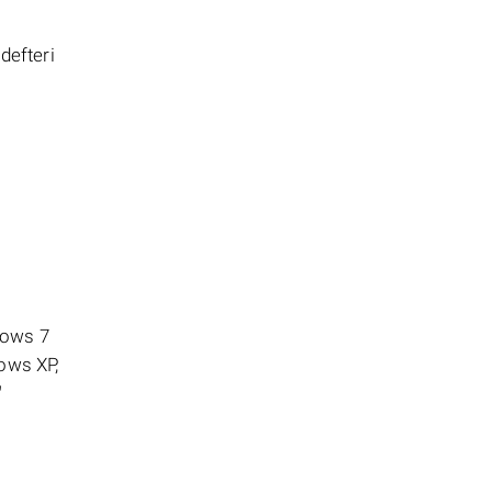
defteri
dows 7
ows XP,
"