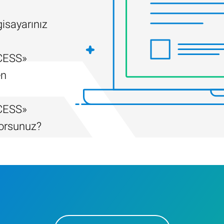
gisayarınız
CESS»
en
CESS»
yorsunuz?