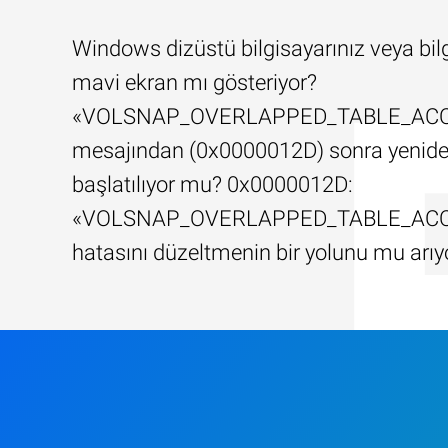
Windows dizüstü bilgisayarınız veya bil
mavi ekran mı gösteriyor?
«VOLSNAP_OVERLAPPED_TABLE_AC
mesajından (0x0000012D) sonra yenid
başlatılıyor mu? 0x0000012D:
«VOLSNAP_OVERLAPPED_TABLE_AC
hatasını düzeltmenin bir yolunu mu arı