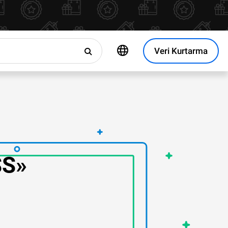
Veri Kurtarma
S»