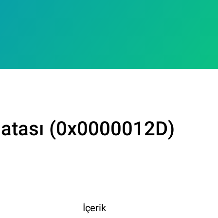
tası (0x0000012D)
İçerik