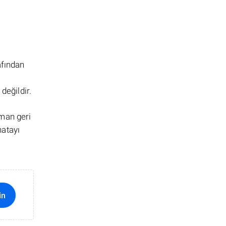
afından
değildir.
aman geri
hatayı
in