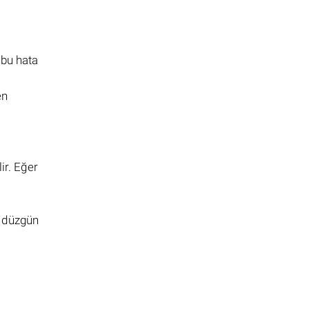
 bu hata
en
ir. Eğer
n düzgün