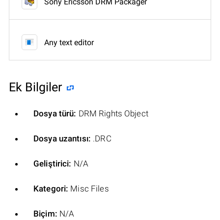
Sony Ericsson DRM Packager
Any text editor
Ek Bilgiler
Dosya türü:
DRM Rights Object
Dosya uzantısı:
.DRC
Geliştirici:
N/A
Kategori:
Misc Files
Biçim:
N/A