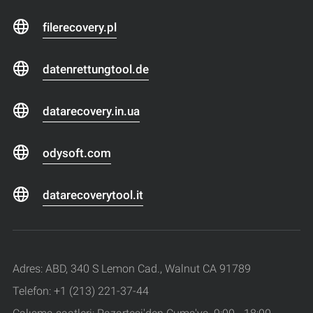
filerecovery.pl
datenrettungtool.de
datarecovery.in.ua
odysoft.com
datarecoverytool.it
Adres: ABD, 340 S Lemon Cad., Walnut CA 91789
Telefon: +1 (213) 221-37-44