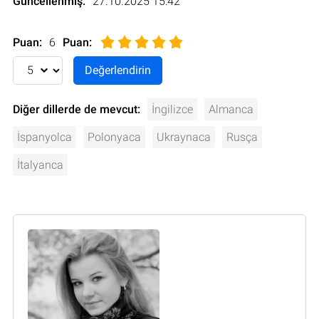
Güncellenmiş:
27.10.2025 15:42
Puan:
6
Puan
:
Diğer dillerde de mevcut:
İngilizce
Almanca
İspanyolca
Polonyaca
Ukraynaca
Rusça
İtalyanca