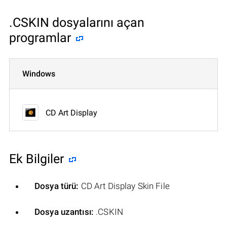
.CSKIN dosyalarını açan
programlar
Windows
CD Art Display
Ek Bilgiler
Dosya türü:
CD Art Display Skin File
Dosya uzantısı:
.CSKIN