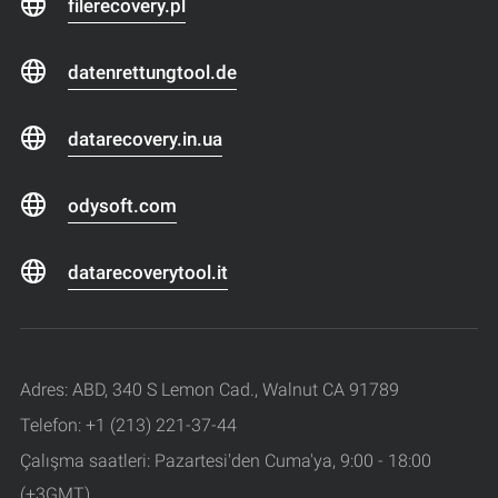
filerecovery.pl
datenrettungtool.de
datarecovery.in.ua
odysoft.com
datarecoverytool.it
Adres: ABD, 340 S Lemon Cad., Walnut CA 91789
Telefon: +1 (213) 221-37-44
Çalışma saatleri: Pazartesi'den Cuma'ya, 9:00 - 18:00
(+3GMT)