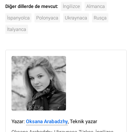
Diğer dillerde de mevcut:
İngilizce
Almanca
İspanyolca
Polonyaca
Ukraynaca
Rusça
İtalyanca
Yazar:
Oksana Arabadzhy
, Teknik yazar
Oksana Arabadzhy. Ukraynaca-Türkçe, İngilizce-