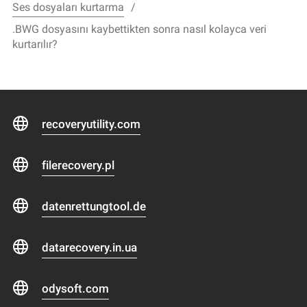
Ses dosyaları kurtarma
.BWG dosyasını kaybettikten sonra nasıl kolayca veri
kurtarılır?
recoveryutility.com
filerecovery.pl
datenrettungtool.de
datarecovery.in.ua
odysoft.com