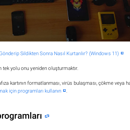
nderip Sildikten Sonra Nasıl Kurtarılır? (Windows 11)
 tek yolu onu yeniden oluşturmaktır.
hafıza kartının formatlanması, virüs bulaşması, çökme veya h
mak için programları kullanın
.
programları