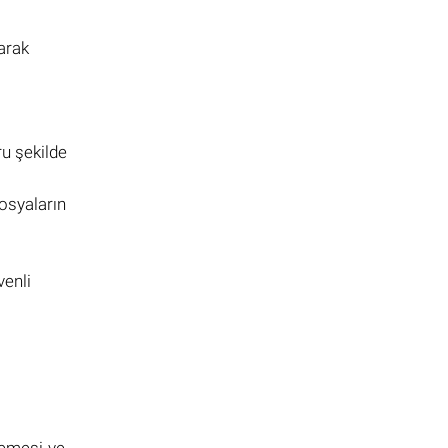
zarak
ru şekilde
dosyaların
enli