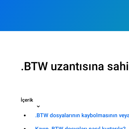
.BTW uzantısına sahi
İçerik
.BTW dosyalarının kaybolmasının veya
Kayıp .BTW dosyaları nasıl kurtarılır?