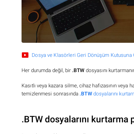
Dosya ve Klasörleri Geri Dönüşüm Kutusuna Gö
Her durumda değil, bir
.BTW
dosyasını kurtarmanın
Kasıtlı veya kazara silme, cihaz hafızasının veya 
temizlenmesi sonrasında
.BTW
dosyalarını kurtar
.BTW dosyalarını kurtarma 