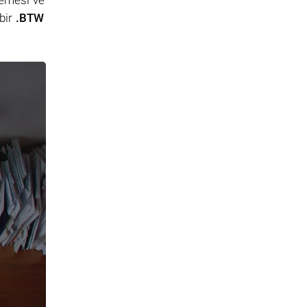
lemesi ve
bir
.BTW