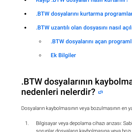
.BTW dosyalarını kurtarma programlar
.BTW uzantılı olan dosyasını nasıl açıl
.BTW dosyalarını açan programl
Ek Bilgiler
.BTW
dosyalarının kaybolma
nedenleri nelerdir?
Dosyaların kaybolmasının veya bozulmasının en yay
Bilgisayar veya depolama cihazı arızası: Sabi
sorunlar dosyaların kaybolmasına veya bozu