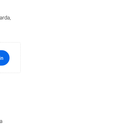
arda,
in
ma