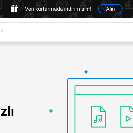
Veri kurtarmada indirim alın!
Alın
zlı