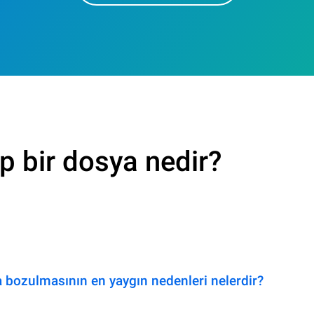
p bir dosya nedir?
 bozulmasının en yaygın nedenleri nelerdir?