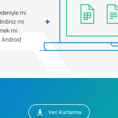
edeniyle mi
irdiniz mi
ilmek mi
 Android
Veri Kurtarma