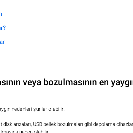
ı
ır?
ar
sının veya bozulmasının en yaygı
gın nedenleri şunlar olabilir:
t disk arızaları, USB bellek bozulmaları gibi depolama cihazla
lmasına neden olabilir.