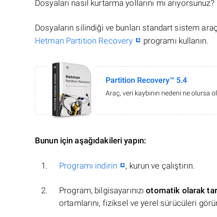
Dosyaları nasıl kurtarma yollarını mı arıyorsunuz?
Dosyaların silindiği ve bunları standart sistem ar
Hetman Partition Recovery
programı kullanın.
Partition Recovery™ 5.4
Araç, veri kaybının nedeni ne olursa ol
Bunun için aşağıdakileri yapın:
Programı indirin
, kurun ve çalıştırın.
Program, bilgisayarınızı
otomatik olarak ta
ortamlarını, fiziksel ve yerel sürücüleri görü