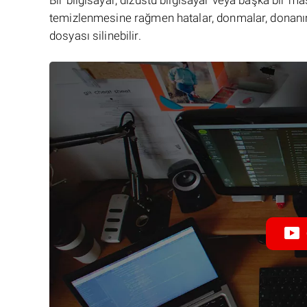
Bir bilgisayar, dizüstü bilgisayar veya başka bir 
temizlenmesine rağmen hatalar, donmalar, donanım
dosyası silinebilir.