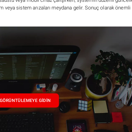
masaüstü veya mobil cihaz çalışırken, systemin düzenli güncel
 veya sistem arızaları meydana gelir. Sonuç olarak önemli 
GÖRÜNTÜLEMEYE GIDIN