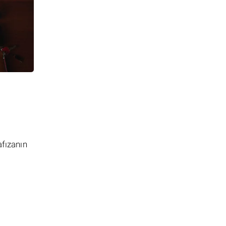
afızanın