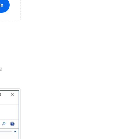
in
ma