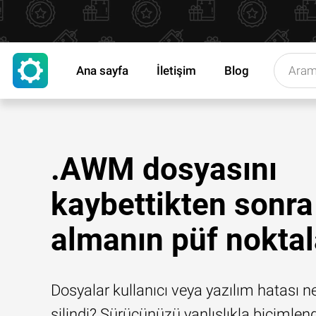
Ana sayfa
İletişim
Blog
.AWM dosyasını
kaybettikten sonra
almanın püf noktal
Dosyalar kullanıcı veya yazılım hatası n
silindi? Sürücünüzü yanlışlıkla biçimlend