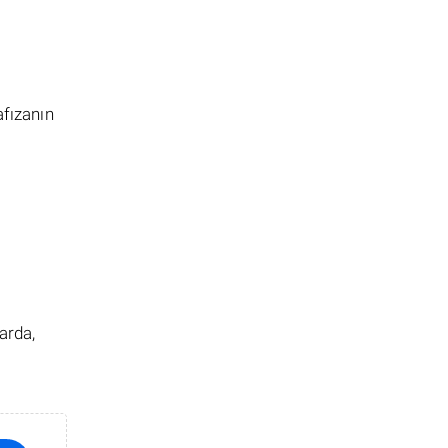
afızanın
arda,