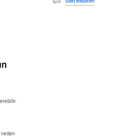
Geri Bildirim
ın
rebilir.
 neden