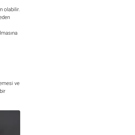
olabilir.
neden
olmasına
lemesi ve
bir